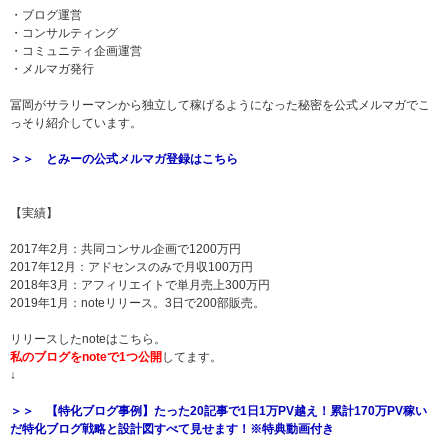
・ブログ運営
・コンサルティング
・コミュニティ企画運営
・メルマガ発行
冨岡がサラリーマンから独立して稼げるようになった秘密を公式メルマガでこ
っそり紹介しています。
＞＞ とみーの公式メルマガ登録はこちら
【実績】
2017年2月：共同コンサル企画で1200万円
2017年12月：アドセンスのみで月収100万円
2018年3月：アフィリエイトで単月売上300万円
2019年1月：noteリリース。3日で200部販売。
リリースしたnoteはこちら。
私のブログをnoteで1つ公開
してます。
↓
＞＞ 【特化ブログ事例】たった20記事で1日1万PV越え！累計170万PV稼い
だ特化ブログ戦略と設計図すべて見せます！※特典動画付き