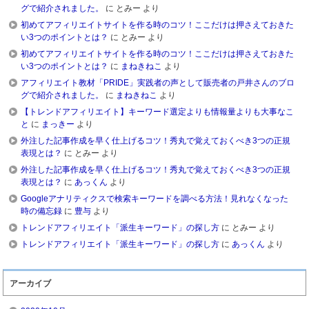
グで紹介されました。
に
とみー
より
初めてアフィリエイトサイトを作る時のコツ！ここだけは押さえておきた
い3つのポイントとは？
に
とみー
より
初めてアフィリエイトサイトを作る時のコツ！ここだけは押さえておきた
い3つのポイントとは？
に
まねきねこ
より
アフィリエイト教材「PRIDE」実践者の声として販売者の戸井さんのブロ
グで紹介されました。
に
まねきねこ
より
【トレンドアフィリエイト】キーワード選定よりも情報量よりも大事なこ
と
に
まっきー
より
外注した記事作成を早く仕上げるコツ！秀丸で覚えておくべき3つの正規
表現とは？
に
とみー
より
外注した記事作成を早く仕上げるコツ！秀丸で覚えておくべき3つの正規
表現とは？
に
あっくん
より
Googleアナリティクスで検索キーワードを調べる方法！見れなくなった
時の備忘録
に
豊与
より
トレンドアフィリエイト「派生キーワード」の探し方
に
とみー
より
トレンドアフィリエイト「派生キーワード」の探し方
に
あっくん
より
アーカイブ