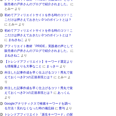
販売者の戸井さんのブログで紹介されました。
に
とみー
より
初めてアフィリエイトサイトを作る時のコツ！こ
こだけは押さえておきたい3つのポイントとは？
に
とみー
より
初めてアフィリエイトサイトを作る時のコツ！こ
こだけは押さえておきたい3つのポイントとは？
に
まねきねこ
より
アフィリエイト教材「PRIDE」実践者の声として
販売者の戸井さんのブログで紹介されました。
に
まねきねこ
より
【トレンドアフィリエイト】キーワード選定より
も情報量よりも大事なこと
に
まっきー
より
外注した記事作成を早く仕上げるコツ！秀丸で覚
えておくべき3つの正規表現とは？
に
とみー
よ
り
外注した記事作成を早く仕上げるコツ！秀丸で覚
えておくべき3つの正規表現とは？
に
あっくん
より
Googleアナリティクスで検索キーワードを調べ
る方法！見れなくなった時の備忘録
に
豊与
より
トレンドアフィリエイト「派生キーワード」の探