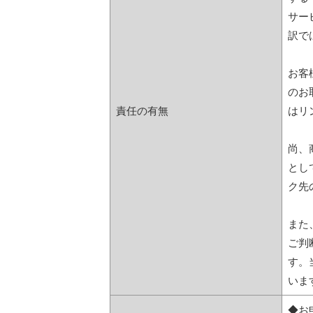
サー
訳で
お客
のお
責任の有無
はリ
尚、
とし
ク先
また
ご判
す。
いま
◆お