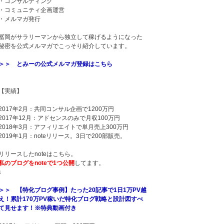
・コンサルティング
・コミュニティ企画運営
・メルマガ発行
冨岡がサラリーマンから独立して稼げるようになった
秘密を公式メルマガでこっそり紹介しています。
＞＞ とみーの公式メルマガ登録はこちら
【実績】
2017年2月：共同コンサル企画で1200万円
2017年12月：アドセンスのみで月収100万円
2018年3月：アフィリエイトで単月売上300万円
2019年1月：noteリリース。3日で200部販売。
リリースしたnoteはこちら。
私のブログをnoteで1つ公開
してます。
↓
＞＞ 【特化ブログ事例】たった20記事で1日1万PV越
え！累計170万PV稼いだ特化ブログ戦略と設計図すべ
て見せます！※特典動画付き