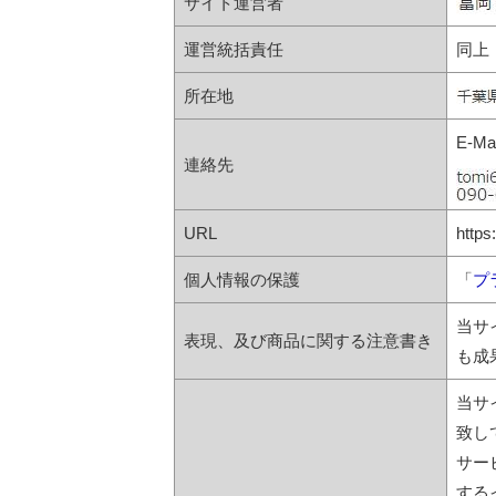
サイト運営者
運営統括責任
同上
所在地
E-Mai
連絡先
URL
https
個人情報の保護
「
プ
当サ
表現、及び商品に関する注意書き
も成
当サ
致し
サー
する