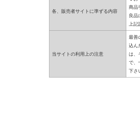
商品
各、販売者サイトに準ずる内容
良品
上記
最善
込ん
当サイトの利用上の注意
は、
で、
下さ