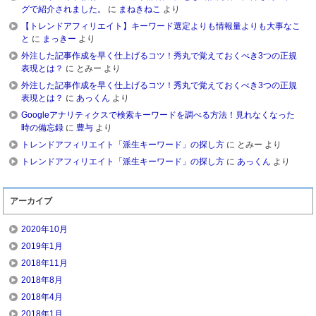
グで紹介されました。
に
まねきねこ
より
【トレンドアフィリエイト】キーワード選定よりも情報量よりも大事なこ
と
に
まっきー
より
外注した記事作成を早く仕上げるコツ！秀丸で覚えておくべき3つの正規
表現とは？
に
とみー
より
外注した記事作成を早く仕上げるコツ！秀丸で覚えておくべき3つの正規
表現とは？
に
あっくん
より
Googleアナリティクスで検索キーワードを調べる方法！見れなくなった
時の備忘録
に
豊与
より
トレンドアフィリエイト「派生キーワード」の探し方
に
とみー
より
トレンドアフィリエイト「派生キーワード」の探し方
に
あっくん
より
アーカイブ
2020年10月
2019年1月
2018年11月
2018年8月
2018年4月
2018年1月