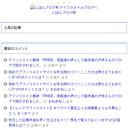
↓ ↓ ↓
にほんブログ村
人気の記事
最近のコメント
アフィリエイト教材「PRIDE」実践者の声として販売者の戸井さんのブロ
グで紹介されました。
に
とみー
より
初めてアフィリエイトサイトを作る時のコツ！ここだけは押さえておきた
い3つのポイントとは？
に
とみー
より
初めてアフィリエイトサイトを作る時のコツ！ここだけは押さえておきた
い3つのポイントとは？
に
まねきねこ
より
アフィリエイト教材「PRIDE」実践者の声として販売者の戸井さんのブロ
グで紹介されました。
に
まねきねこ
より
【トレンドアフィリエイト】キーワード選定よりも情報量よりも大事なこ
と
に
まっきー
より
外注した記事作成を早く仕上げるコツ！秀丸で覚えておくべき3つの正規
表現とは？
に
とみー
より