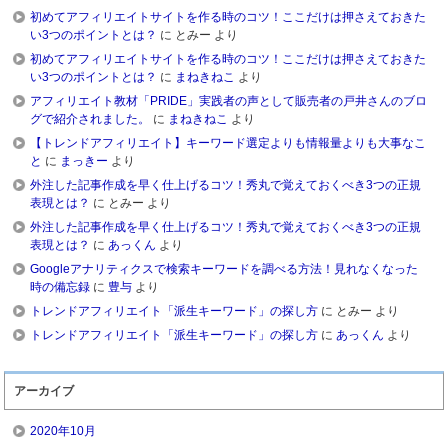
初めてアフィリエイトサイトを作る時のコツ！ここだけは押さえておきた
い3つのポイントとは？
に
とみー
より
初めてアフィリエイトサイトを作る時のコツ！ここだけは押さえておきた
い3つのポイントとは？
に
まねきねこ
より
アフィリエイト教材「PRIDE」実践者の声として販売者の戸井さんのブロ
グで紹介されました。
に
まねきねこ
より
【トレンドアフィリエイト】キーワード選定よりも情報量よりも大事なこ
と
に
まっきー
より
外注した記事作成を早く仕上げるコツ！秀丸で覚えておくべき3つの正規
表現とは？
に
とみー
より
外注した記事作成を早く仕上げるコツ！秀丸で覚えておくべき3つの正規
表現とは？
に
あっくん
より
Googleアナリティクスで検索キーワードを調べる方法！見れなくなった
時の備忘録
に
豊与
より
トレンドアフィリエイト「派生キーワード」の探し方
に
とみー
より
トレンドアフィリエイト「派生キーワード」の探し方
に
あっくん
より
アーカイブ
2020年10月