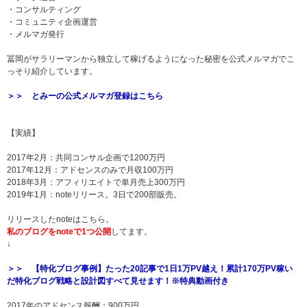
・コンサルティング
・コミュニティ企画運営
・メルマガ発行
冨岡がサラリーマンから独立して稼げるようになった秘密を公式メルマガでこ
っそり紹介しています。
＞＞ とみーの公式メルマガ登録はこちら
【実績】
2017年2月：共同コンサル企画で1200万円
2017年12月：アドセンスのみで月収100万円
2018年3月：アフィリエイトで単月売上300万円
2019年1月：noteリリース。3日で200部販売。
リリースしたnoteはこちら。
私のブログをnoteで1つ公開
してます。
↓
＞＞ 【特化ブログ事例】たった20記事で1日1万PV越え！累計170万PV稼い
だ特化ブログ戦略と設計図すべて見せます！※特典動画付き
2017年のアドセンス報酬：900万円